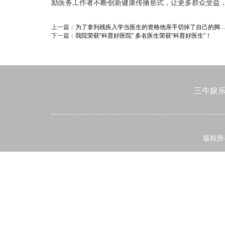
励医务工作者不断创新健康传播形式，让更多群众受益
上一篇：
为了拿到残疾入学当医生的资格他亲手切掉了自己的脚
下一篇：
我院荣获“科普好医院” 多名医生荣获“科普好医生”！
三牛娱
版权所有