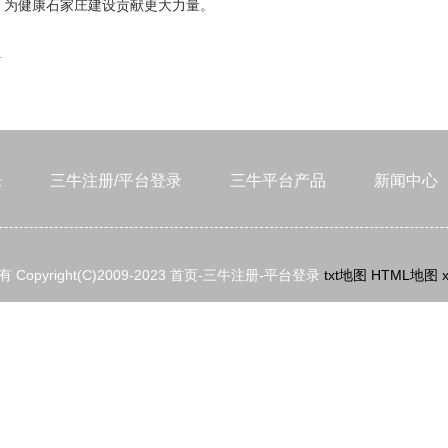
，为健康石家庄建设贡献更大力量。
…
乐
三牛注册/平台登录
三牛平台产品
新闻中心
 Copyright(C)2009-2023 首页-三牛注册-平台登录
txt地图
HTML地图