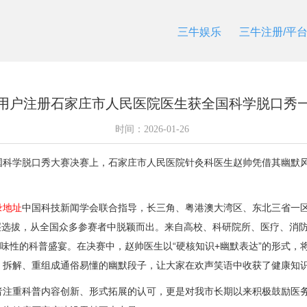
三牛娱乐
三牛注册/平
用户注册石家庄市人民医院医生获全国科学脱口秀
时间：
2026-01-26
学脱口秀大赛决赛上，石家庄市人民医院针灸科医生赵帅凭借其幽默风
录地址
中国科技新闻学会联合指导，长三角、粤港澳大湾区、东北三省一
层层选拔，从全国众多参赛者中脱颖而出。来自高校、科研院所、医疗、消
趣味性的科普盛宴。在决赛中，赵帅医生以“硬核知识+幽默表达”的形式
，拆解、重组成通俗易懂的幽默段子，让大家在欢声笑语中收获了健康知
重科普内容创新、形式拓展的认可，更是对我市长期以来积极鼓励医务