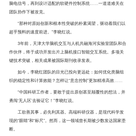
脑电信号，再到设计适配的软硬件控制系统……一道道难关在
团队协作下被攻克。
“那种对原始创新和根本性突破的朴素渴望，驱动着我们以
超乎预料的速度前进。”李晓红说。
3年前，天津大学脑机交互与人机共融海河实验室团队和合
作伙伴，终于成功开发出片上脑机接口智能交互系统。多项关
键技术突破，相关成果被国际期刊收录发表。
如今，李晓红团队的目光已投向更远处：如何优化类脑组
织的稳定性和计算效能？怎样让“意念控制”更加精准高效……
“中国科研工作者，要敢于提出原创甚至颠覆性的想法，并
勇闯‘无人区’去验证它！”李晓红说。
工欲善其事，必先利其器。高端科研仪器，是现代科学发
现的“眼睛”和“标尺”。然而，这一领域曾长期被少数发达国家垄
断。