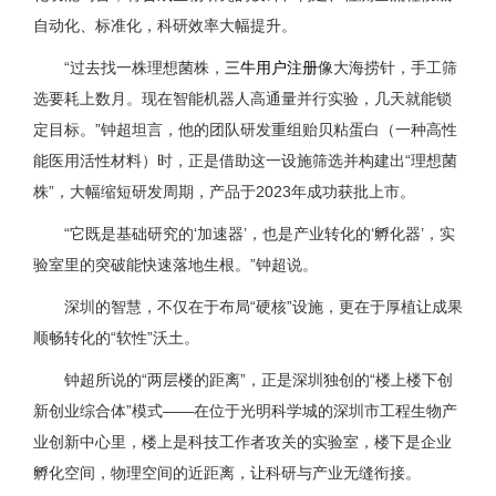
自动化、标准化，科研效率大幅提升。
“过去找一株理想菌株，
三牛用户注册
像大海捞针，手工筛
选要耗上数月。现在智能机器人高通量并行实验，几天就能锁
定目标。”钟超坦言，他的团队研发重组贻贝粘蛋白（一种高性
能医用活性材料）时，正是借助这一设施筛选并构建出“理想菌
株”，大幅缩短研发周期，产品于2023年成功获批上市。
“它既是基础研究的‘加速器’，也是产业转化的‘孵化器’，实
验室里的突破能快速落地生根。”钟超说。
深圳的智慧，不仅在于布局“硬核”设施，更在于厚植让成果
顺畅转化的“软性”沃土。
钟超所说的“两层楼的距离”，正是深圳独创的“楼上楼下创
新创业综合体”模式——在位于光明科学城的深圳市工程生物产
业创新中心里，楼上是科技工作者攻关的实验室，楼下是企业
孵化空间，物理空间的近距离，让科研与产业无缝衔接。