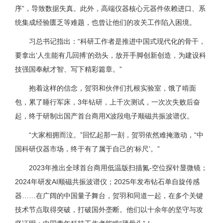
序”，导致数据失真。此外，高端仪器核心元器件依赖进口、系
统集成经验匮乏等难题，也曾让他们的攻关工作陷入困境。
习总书记指出：“科研工作者是推进中国式现代化的骨干，
要拿出‘人生能有几回搏’的劲头，放开手脚创新创造，为建设科
技强国奉献才智、写下精彩篇章。”
抱着这样的信念，贺羽和伙伴们扎根实验室，饿了啃面
包，累了睡行军床，3年钻研，上千次测试，一次次失败后奋
起，终于研制出国产首台商用X波段电子顺磁共振波谱仪。
“大家相拥而泣。”回忆起那一刻，贺羽依然难掩激动，“中
国科研仪器市场，终于有了属于自己的‘标尺’。”
2023年推出全球首台商用低温版扫描氮­­­­­­­­­-空位探针显微镜；
2024年研发AI顺磁共振波谱仪；2025年发布钻石单自旋传感
器……在广阔的中国量子舞台，贺羽和同道一起，在多个关键
技术节点取得突破，打破国外垄断。他们以十余年的坚守与攻