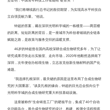
坚证明：中国青年科技工作者能啃“硬骨头”！
“我们将继续践行总书记的殷切期望，为实现高水平科技自
立自强贡献力量。”他说。
钟超的答案，藏在深圳光明科学城的一栋楼里——两层楼
的距离。短短距离的背后，是一座城市为科创者铺就的全链条
赋能之路，是政策与服务交织的温暖支撑。
46岁的钟超曾在国内高校深耕合成生物研究多年，为了让
研究成果尽快走出实验室、走向市场，2020年他毅然选择南下
深圳，次年便创办柏垠生物，立志攻克创新生物材料的国产化
难题。
“我选择扎根深圳，最关键的原因是这里布局了合成生物研
究的‘大国重器’。”谈及扎根的缘由，钟超的目光总会投向位于
光明科学城的合成生物研究重大科技基础设施。
这座被称作“生命铸造工厂”的硬核平台，集成了40个自动
化功能岛台，将合成生物研究的设计、构建、检测全流程彻底