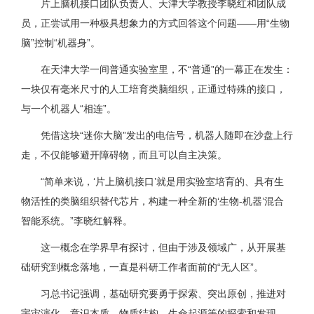
片上脑机接口团队负责人、天津大学教授李晓红和团队成
员，正尝试用一种极具想象力的方式回答这个问题——用“生物
脑”控制“机器身”。
在天津大学一间普通实验室里，不“普通”的一幕正在发生：
一块仅有毫米尺寸的人工培育类脑组织，正通过特殊的接口，
与一个机器人“相连”。
凭借这块“迷你大脑”发出的电信号，机器人随即在沙盘上行
走，不仅能够避开障碍物，而且可以自主决策。
“简单来说，‘片上脑机接口’就是用实验室培育的、具有生
物活性的类脑组织替代芯片，构建一种全新的‘生物-机器’混合
智能系统。”李晓红解释。
这一概念在学界早有探讨，但由于涉及领域广，从开展基
础研究到概念落地，一直是科研工作者面前的“无人区”。
习总书记强调，基础研究要勇于探索、突出原创，推进对
宇宙演化、意识本质、物质结构、生命起源等的探索和发现，