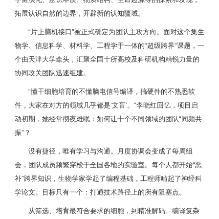
拓展认识自然的边界，开辟新的认知疆域。
“片上脑机接口”被正式确定为团队主攻方向。面对这个集生
物学、信息科学、材料学、工程学于一体的“超级跨界”课题，一
个由天津大学牵头，汇聚全国十所高校及科研机构精锐力量的
协同攻关团队迅速组建。
“懂干细胞培育的不懂脑电信号编译，搞硬件的不熟悉软
件，大家在对方的领域几乎都是‘文盲’。”李晓红回忆，项目启
动初期，她经常彻夜难眠：如何让十个不同领域的团队“同频共
振”？
没有捷径，唯有学习与沟通。月度协调会变成了每周组
会，团队成员频繁穿梭于全国各地的实验室。每个人都开始“恶
补”跨界知识，生物学家学起了编程基础，工程师啃起了神经科
学论文。目标只有一个：打通技术路径上的所有阻塞点。
从筛选、培育最符合要求的细胞，到精准解码、编译复杂