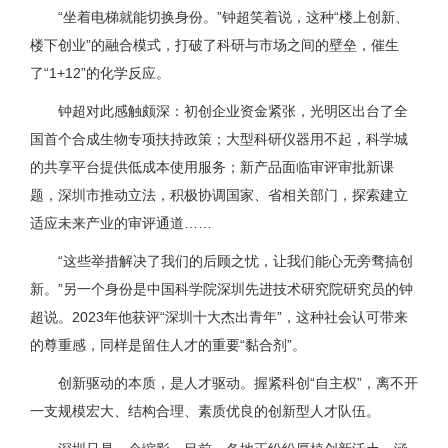
“坐着电梯就能切换身份。”钟超笑着说，这种“楼上创新、
楼下创业”的融合模式，打破了科研与市场之间的壁垒，催生
了“1+12”的化学反应。
钟超对此感触颇深：初创企业资金紧张，光明区出台了全
国首个合成生物专项扶持政策；大型科研仪器用不起，科学城
的共享平台提供低成本使用服务；新产品面临审评审批新课
题，深圳市推动立法，积极协调国家、省相关部门，探索建立
适应未来产业的审评通道……
“这些举措解决了我们的后顾之忧，让我们能心无旁骛搞创
新。”另一个身份是中国科学院深圳先进技术研究院研究员的钟
超说。2023年他获评“深圳十大杰出青年”，这种社会认可带来
的尊重感，同样是留住人才的重要“黏合剂”。
创新驱动的本质，是人才驱动。握紧科创“自主权”，离不开
一支规模宏大、结构合理、素质优良的创新型人才队伍。