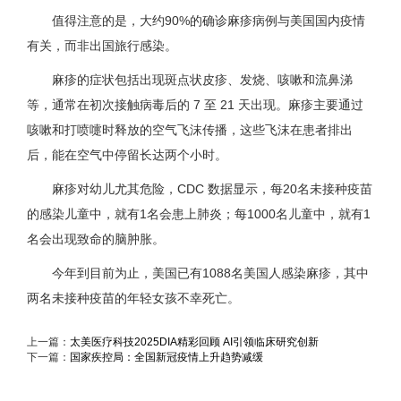
值得注意的是，大约90%的确诊麻疹病例与美国国内疫情
有关，而非出国旅行感染。
麻疹的症状包括出现斑点状皮疹、发烧、咳嗽和流鼻涕
等，通常在初次接触病毒后的 7 至 21 天出现。麻疹主要通过
咳嗽和打喷嚏时释放的空气飞沫传播，这些飞沫在患者排出
后，能在空气中停留长达两个小时。
麻疹对幼儿尤其危险，CDC 数据显示，每20名未接种疫苗
的感染儿童中，就有1名会患上肺炎；每1000名儿童中，就有1
名会出现致命的脑肿胀。
今年到目前为止，美国已有1088名美国人感染麻疹，其中
两名未接种疫苗的年轻女孩不幸死亡。
上一篇：
太美医疗科技2025DIA精彩回顾 AI引领临床研究创新
下一篇：
国家疾控局：全国新冠疫情上升趋势减缓