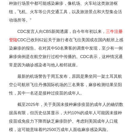
种旅行场景中都可能感染麻疹，像机场、火车站这类旅游枢
纽，飞机、火车等公共交通工具，以及旅游景点和大型集会活
动场所等。”
CDC发言人向CBS新闻透露，自今年年初以来，
三牛注册
登陆
CDC已收到62起关于旅行者在飞往美国或在国内航班上感
染麻疹的报告。在对其中50名乘客的调查中发现，至少有一例
麻疹病例是在航空旅行过程中传播的。CDC表示，这种情况通
常是因为确诊感染者与他人相邻就座。
最新的机场警告于周五发布，原因是乘坐同一架土耳其航
空公司航班飞往丹佛国际机场的三名乘客，麻疹检测结果呈阳
性，其中一名还是接种过疫苗的成年人。
截至2025年，关于美国未接种麻疹疫苗的成年人的确切数
据虽有限，但历史估算显示，大约10%的成年人可能因未接种
疫苗或免疫力下降而缺乏麻疹防护。考虑到美国成年人口规
模，这可能意味着约2500万成年人面临麻疹感染风险。