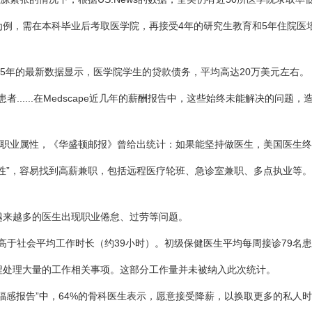
，需在本科毕业后考取医学院，再接受4年的研究生教育和5年住院医培
5年的最新数据显示，医学院学生的贷款债务，平均高达20万美元左右。
......在Medscape近几年的薪酬报告中，这些始终未能解决的问题
业属性，《华盛顿邮报》曾给出统计：如果能坚持做医生，美国医生终身
”，容易找到高薪兼职，包括远程医疗轮班、急诊室兼职、多点执业等。
来越多的医生出现职业倦怠、过劳等问题。
高于社会平均工作时长（约39小时）。初级保健医生平均每周接诊79名患
处理大量的工作相关事项。这部分工作量并未被纳入此次统计。
和幸福感报告”中，64%的骨科医生表示，愿意接受降薪，以换取更多的私