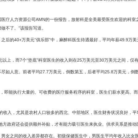
疗人力资源公司AMN的一份报告，放射科是全美最受医生欢迎的科室之
做不了。”该报告写道。
的40+万美元“俱乐部”中，麻醉科医生待遇最好，平均年薪49.9万美元
以上，而7个“垫底”科室医生的收入则在25万美元至30万美元之间，仅
人意。前者平均27.7万美元，倒数第五，后者平均25.8万美元，倒数
即能执行大量的、可收费的医疗服务程序的科室，医生们薪水更高。而那些
”的收入，尤其是农村人口较多的西北、中部地区，医生财务状况良好，平
方政府还会提供额外补贴，才有能力吸引医生来执业。供求关系是推动医
女之间的收入差异都存在。初级保健医生中，男医生平均年收入比女医生高