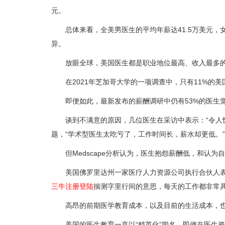
元。
总体来看，全美男医生的平均年薪达41.5万美元，女
异。
放眼全球，美国医生都是职业地位最高、收入最多的职
在2021年芝加哥大学的一项调查中，只有11%的美
即便如此，最新发布的薪酬调研中仍有53%的医生觉得
谈到不满意的原因，几位医生在采访中表示：“令人惊
题，“学术型医生太吃亏了，工作时间长，薪水却更低。”
但Medscape分析认为，医生抱怨薪酬低，和认为自
美国佛罗里达州一家医疗人力资源公司执行合伙人表示
三牛注册登陆
揣测字里行间的意思，每天的工作都非常具
高昂的前期医学教育成本，以及目前的生活成本，也让
美国的医生教育一直以“精英化”闻名，即便在医生资源紧