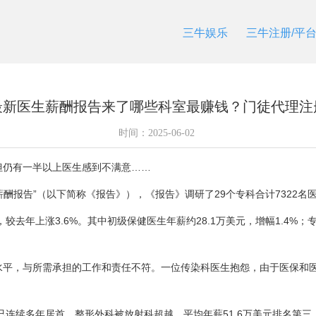
三牛娱乐
三牛注册/平
最新医生薪酬报告来了哪些科室最赚钱？门徒代理注
时间：
2025-06-02
但仍有一半以上医生感到不满意……
医生薪酬报告”（以下简称《报告》），《报告》调研了29个专科合计7322名
较去年上涨3.6%。其中初级保健医生年薪约28.1万美元，增幅1.4%；
平，与所需承担的工作和责任不符。一位传染科医生抱怨，由于医保和医
连续多年居首。整形外科被放射科超越，平均年薪51.6万美元排名第三，放