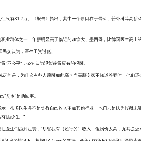
性只有31.7万。《报告》指出，其中一个原因在于骨科、普外科等高薪科
业群体之一，年薪明显高于临近的加拿大、墨西哥，比德国医生高出约5
国民众认为，医生工资过低。
“不公平”，62%认为没能获得应有的报酬。
讶的是，为什么有些人薪酬如此高？当高薪专家不知道答案时，他们还会说
己“贫困”是两回事。
，很多医生并不是觉得自己收入不如其他行业，他们只是认为报酬未能
有挑战性。”
医生们感到沮丧，“尽管我有（还行的）收入，但房价太高，尤其是还承
张的情况下，根据US.News的数据，全美仍有近50所医学院录取率低