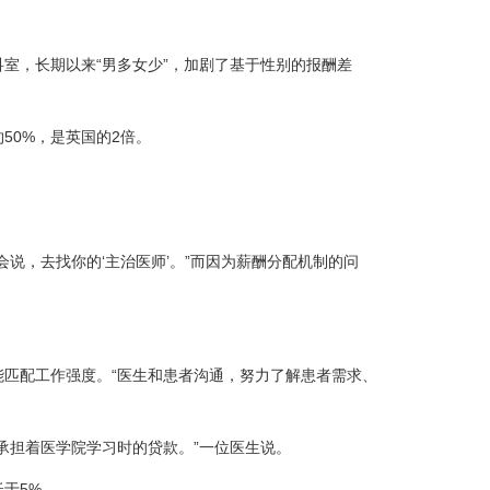
室，长期以来“男多女少”，加剧了基于性别的报酬差
0%，是英国的2倍。
，去找你的‘主治医师’。”而因为薪酬分配机制的问
匹配工作强度。“医生和患者沟通，努力了解患者需求、
担着医学院学习时的贷款。”一位医生说。
于5%。