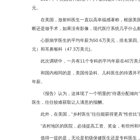
元。
在美国，放射科医生一直以高幸福感著称，根据美国医
断还是做手术，如果没有影像，现代医疗系统几乎什么都
心脏病学医生的平均年薪为50.6万美元，排名第四。之后
元）和耳鼻喉科（47.3万美元)。
此次调研中，一共有11个专科的平均年薪在40万美元
和国内相同的是，美国传染科、儿科医生的待遇并不尽如
年薪。
《报告》认为，这体现了一个明显的“待遇分配倾向”，
医生，往往较难获取让人满意的报酬。
此外，在美国，“乡村医生”往往能获得更具“性价比
“农村地区的医院，必须提高工资、奖金，有些州和地
值得一提的是，无论是初级保健医生还是专科医生，男