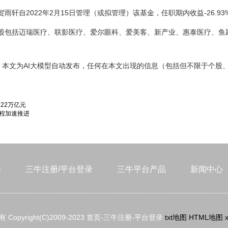
轩自2022年2月15日管理（或拟管理）该基金，任职期内收益-26.93
仓股包括迈瑞医疗、联影医疗、爱尔眼科、爱美客、新产业、惠泰医疗、
。本文为AI大模型自动发布，任何在本文出现的信息（包括但不限于个股
22万亿元
进程加速推进
乐
三牛注册/平台登录
三牛平台产品
新闻中心
 Copyright(C)2009-2023 首页-三牛注册-平台登录
txt地图
HTML地图